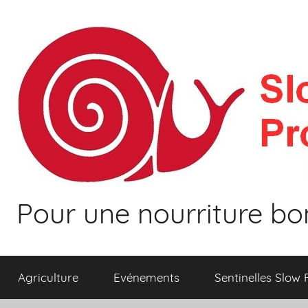
Aller
au
contenu
Pour une nourriture bo
Agriculture
Evénements
Sentinelles Slow