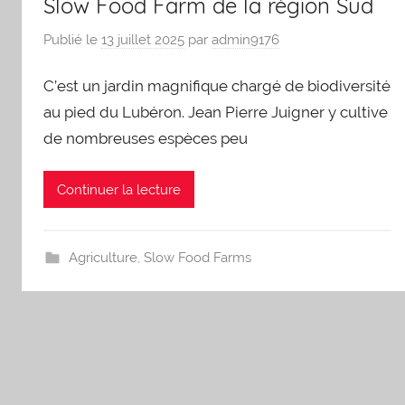
Slow Food Farm de la région Sud
Publié le
13 juillet 2025
par
admin9176
C’est un jardin magnifique chargé de biodiversité
au pied du Lubéron. Jean Pierre Juigner y cultive
de nombreuses espèces peu
Continuer la lecture
Agriculture
,
Slow Food Farms