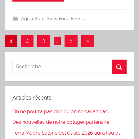
Agriculture
,
Slow Food Farms
Pagination
Articles
1
2
3
…
6
»
suivants
des
publications
Articles récents
On ne pourra pas dire qu’on ne savait pas
Des nouvelles de notre potager partenaire
Terra Madre Salone del Gusto 2026 aura lieu du