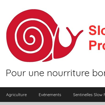
Aller
au
contenu
Pour une nourriture bo
Agriculture
Evénements
Sentinelles Slow