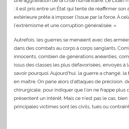
une aggravation de la crise humanitaire. Le Liban n
; il est pris entre un État qui tente de réaffirmer so
extérieure prête à imposer l’issue par la force. À ce
l’extrémisme et une corruption généralisée. »
Autrefois, les guerres se menaient avec des armées 
dans des combats au corps à corps sanglants. Com
innocents, combien de générations anéanties, com
issus des classes les plus défavorisées, envoyés à
savoir pourquoi. Aujourd’hui, la guerre a changé, l
en maître. On parle alors d’attaques de précision, 
chirurgicale, pour indiquer que l’on ne frappe plus q
présentent un intérêt. Mais ce n’est pas le cas, bien
principales victimes sont les civils, tués ou contraint