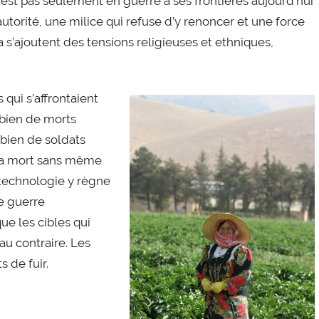
’est pas seulement en guerre à ses frontières aujourd’hui
n autorité, une milice qui refuse d’y renoncer et une force
la s’ajoutent des tensions religieuses et ethniques,
qui s’affrontaient
bien de morts
bien de soldats
 la mort sans même
a technologie y règne
de guerre
ue les cibles qui
 au contraire. Les
s de fuir.