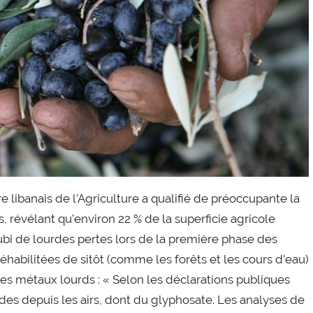
 libanais de l’Agriculture a qualifié de préoccupante la
, révélant qu’environ 22 % de la superficie agricole
bi de lourdes pertes lors de la première phase des
réhabilitées de sitôt (comme les forêts et les cours d’eau)
s métaux lourds : « Selon les déclarations publiques
cides depuis les airs, dont du glyphosate. Les analyses de