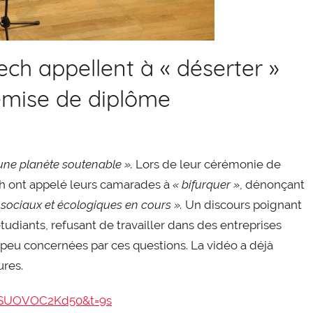
ch appellent à « déserter »
remise de diplôme
ne planète soutenable ».
Lors de leur cérémonie de
h ont appelé leurs camarades à
« bifurquer »
, dénonçant
 sociaux et écologiques en cours ».
Un discours poignant
udiants, refusant de travailler dans des entreprises
 peu concernées par ces questions. La vidéo a déjà
ures.
=SUOVOC2Kd50&t=9s