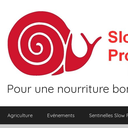
Aller
au
contenu
Pour une nourriture bo
Agriculture
Evénements
Sentinelles Slow