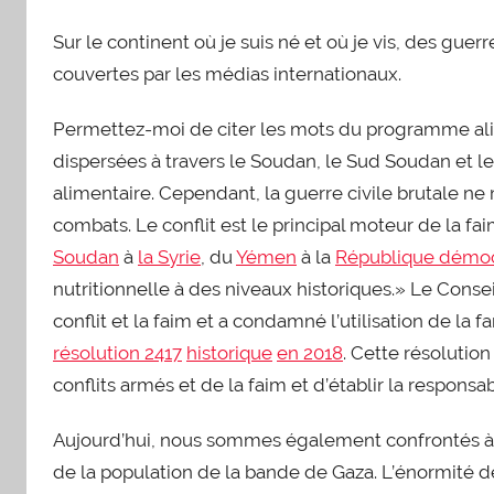
Sur le continent où je suis né et où je vis, des gu
couvertes par les médias internationaux.
Permettez-moi de citer les mots du programme alim
dispersées à travers le Soudan, le Sud Soudan et le
alimentaire. Cependant, la guerre civile brutale n
combats. Le conflit est le principal moteur de la fa
Soudan
à
la Syrie
, du
Yémen
à la
République démoc
nutritionnelle à des niveaux historiques.» Le Consei
conflit et la faim et a condamné l’utilisation de l
résolution 2417
historique
en 2018
. Cette résolution
conflits armés et de la faim et d’établir la responsab
Aujourd’hui, nous sommes également confrontés à un
de la population de la bande de Gaza. L’énormité de