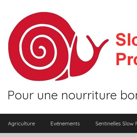
Aller
au
contenu
Pour une nourriture bo
Agriculture
Evénements
Sentinelles Slow